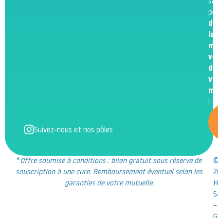
sa
po
de
la
me
ve
de
vo
m
!
Suivez-nous et nos pôles
*
Offre soumise à conditions : bilan gratuit sous réserve de
souscription à une cure. Remboursement éventuel selon les
2
garanties de votre mutuelle.
H
S
–
G