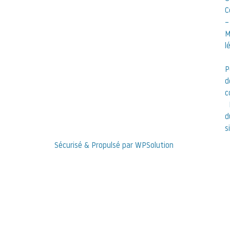
C
–
M
l
P
d
c
d
s
Sécurisé & Propulsé par WPSolution