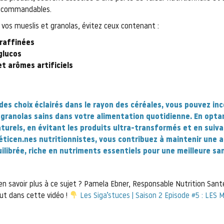
recommandables.
r vos mueslis et granolas, évitez ceux contenant :
 raffinées
glucos
et arômes artificiels
e
des choix éclairés dans le rayon des céréales, vous pouvez in
 granolas sains dans votre alimentation quotidienne. En opta
turels, en évitant les produits ultra-transformés et en suiv
éticen.nes nutritionnistes
, vous contribuez à maintenir une 
ilibrée, riche en nutriments essentiels pour une meilleure sa
n savoir plus à ce sujet ? Pamela Ebner, Responsable Nutrition Sant
ut dans cette vidéo !
Les Siga’stuces | Saison 2 Episode #5 : LES