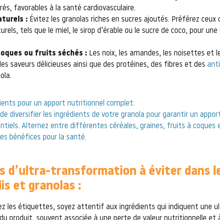
rés, favorables à la santé cardiovasculaire.
turels :
Évitez les granolas riches en sucres ajoutés. Préférez ceux q
urels, tels que le miel, le sirop d’érable ou le sucre de coco, pour une
coques ou fruits séchés :
Les noix, les amandes, les noisettes et l
es saveurs délicieuses ainsi que des protéines, des fibres et des
ant
ola.
dients pour un apport nutritionnel complet:
de diversifier les ingrédients de votre granola pour garantir un apport
tiels. Alternez entre différentes céréales, graines, fruits à coques 
es bénéfices pour la santé.
 d’ultra-transformation à éviter dans le
is et granolas :
ez les étiquettes, soyez attentif aux ingrédients qui indiquent une ul
u produit, souvent associée à une perte de valeur nutritionnelle et 