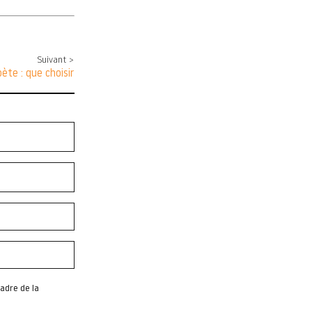
Suivant >
bète : que choisir
adre de la