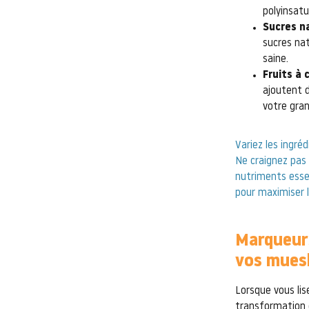
polyinsatu
Sucres na
sucres nat
saine.
Fruits à 
ajoutent d
votre gran
Variez les ingré
Ne craignez pas 
nutriments essen
pour maximiser l
Marqueurs
vos muesl
Lorsque vous lis
transformation d