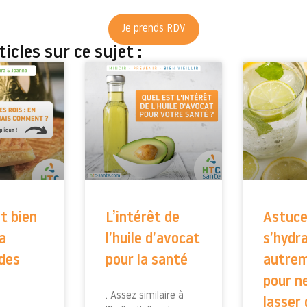
Je prends RDV
icles sur ce sujet :
 bien
L’intérêt de
Astuce
sa
l’huile d’avocat
s’hydr
 des
pour la santé
autre
pour ne
. Assez similaire à
lasser 