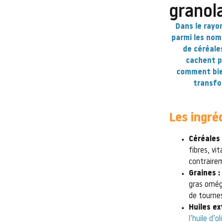
granol
Dans le rayon
parmi les nom
de céréale
cachent pa
comment bien
transfo
Les ingré
Céréales
fibres, vi
contraire
Graines :
gras oméga
de tournes
Huiles ex
l’huile d’ol