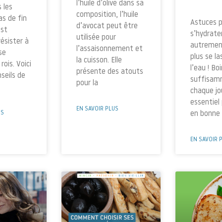
l’huile d’olive dans sa
 les
composition, l’huile
as de fin
Astuces 
d’avocat peut être
est
s’hydrate
utilisée pour
résister à
autremen
l’assaisonnement et
se
plus se la
la cuisson. Elle
rois. Voici
l’eau ! Boi
présente des atouts
seils de
suffisam
pour la
chaque jo
essentiel
EN SAVOIR PLUS
US
en bonne 
EN SAVOIR 