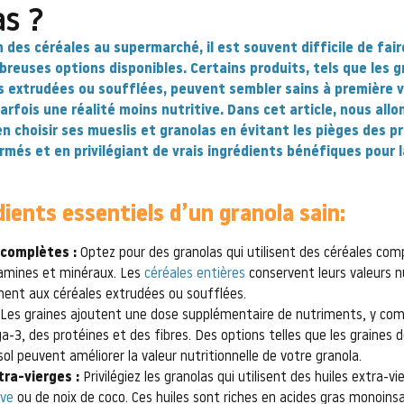
as ?
 des céréales au supermarché, il est souvent difficile de fair
breuses options disponibles. Certains produits, tels que les g
s extrudées ou soufflées, peuvent sembler sains à première vu
rfois une réalité moins nutritive. Dans cet article, nous allo
 choisir ses mueslis et granolas en évitant les pièges des pr
rmés et en privilégiant de vrais ingrédients bénéfiques pour l
dients essentiels d’un granola sain:
 complètes :
Optez pour des granolas qui utilisent des céréales comp
tamines et minéraux. Les
céréales entières
conservent leurs valeurs nu
ment aux céréales extrudées ou soufflées.
Les graines ajoutent une dose supplémentaire de nutriments, y com
-3, des protéines et des fibres. Des options telles que les graines de
ol peuvent améliorer la valeur nutritionnelle de votre granola.
tra-vierges :
Privilégiez les granolas qui utilisent des huiles extra-vi
ive
ou de noix de coco. Ces huiles sont riches en acides gras monoins