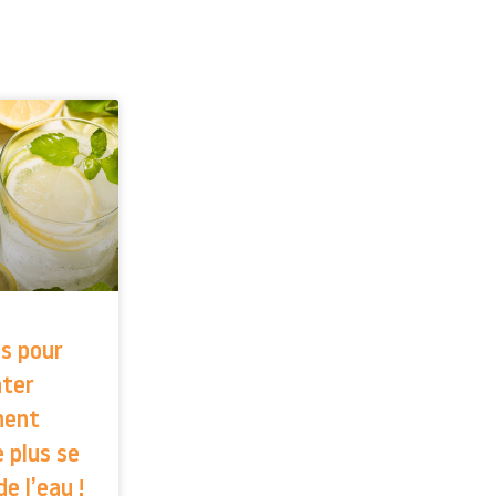
s pour
ater
ment
 plus se
de l’eau !