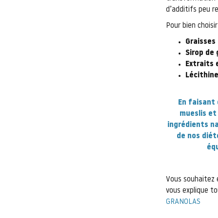
d’additifs peu 
Pour bien choisi
Graisses
Sirop de 
Extraits 
Lécithin
En faisant 
mueslis et
ingrédients na
de nos diét
équ
Vous souhaitez e
vous explique to
GRANOLAS