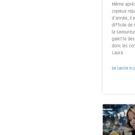
Même après
copieux rep
d’année, il 
difficile de 
la savoureu
galette des 
donc les con
Laura
EN SAVOIR PL