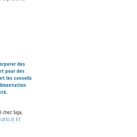
corporer des
nt pour des
ant les
conseils
alimentation
nté.
é chez Siga,
 MUESLIS ET