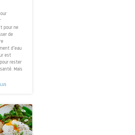
pour
r
t pour ne
sser de
re
ment d’eau
ur est
 pour rester
santé. Mais
PLUS