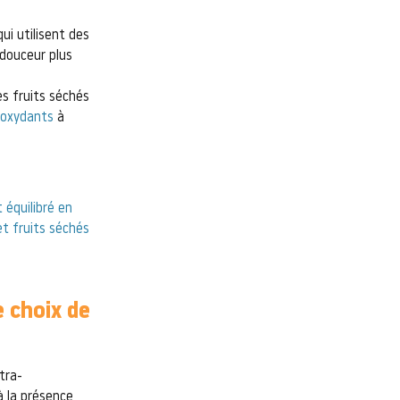
ui utilisent des
 douceur plus
es fruits séchés
ioxydants
à
 équilibré en
et fruits séchés
 choix de
tra-
à la présence