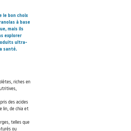
e le bon choix
ranolas à base
e, mais ils
ns explorer
oduits ultra-
a santé.
lètes, riches en
tritives,
pris des acides
 lin, de chia et
erges, telles que
aturés ou