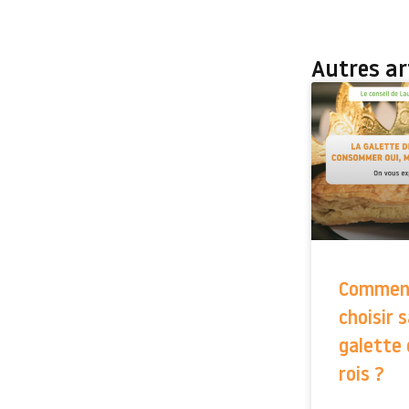
Autres art
Comment
choisir 
galette
rois ?