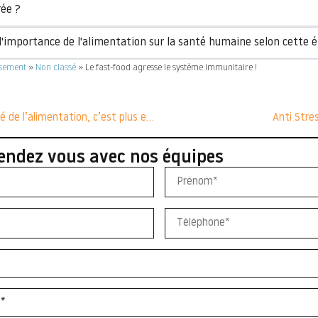
rée ?
 l'importance de l'alimentation sur la santé humaine selon cette 
ssement
»
Non classé
»
Le fast-food agresse le système immunitaire !
Veiller à la qualité de l’alimentation, c’est plus efficace que compter les calories,
Anti Stres
endez vous avec nos équipes