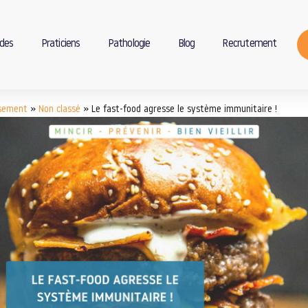
des
Praticiens
Pathologie
Blog
Recrutement
ssement
»
Non classé
»
Le fast-food agresse le système immunitaire !