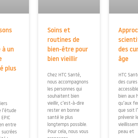
ssons
Soins et
Appro
routines de
scient
 à un
bien-être pour
des cu
e
bien vieillir
âge
é plus
Chez HTC Santé,
HTC Sant
nous accompagnons
des cures
les personnes qui
accessibl
souhaitent bien
bien aux
vieillir, c’est-à-dire
qu’aux f
iers
rester en bonne
que soit l
e l’étude
santé le plus
prévenir l
 EPIC
longtemps possible.
vieillisse
ien entre
Pour cela, nous vous
peau et
s sucrées