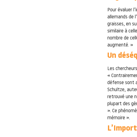
Pour évaluer l
allemands de l
graisses, en s
similaire à cel
nombre de cell
augmenté. »
Un déséqu
Les chercheurs
« Contrairemen
défense sont a
Schultze, aute
retrouvé une n
plupart des gè
». Ce phénomèn
mémoire ».
L’Import