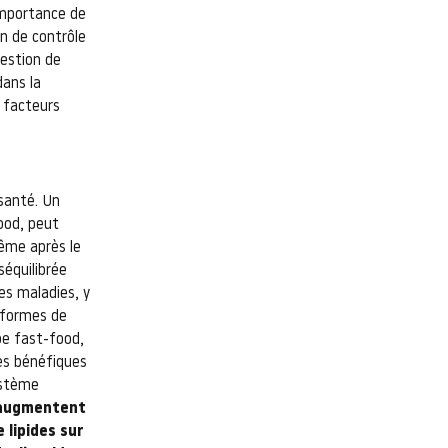
’importance de
n de contrôle
estion de
dans la
 facteurs
santé. Un
ood, peut
ême après le
séquilibrée
es maladies, y
s formes de
pe fast-food,
ies bénéfiques
système
s augmentent
 lipides sur