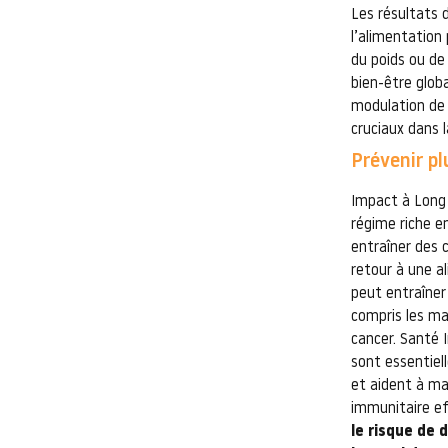
Les résultats 
l’alimentation
du poids ou de
bien-être globa
modulation de 
cruciaux dans 
Prévenir pl
Impact à Long
régime riche e
entraîner des
retour à une a
peut entraîner
compris les mal
cancer. Santé 
sont essentiell
et aident à mai
immunitaire ef
le risque de 