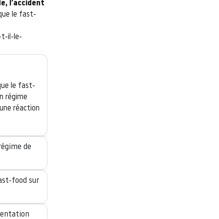
e, l’accident
que le fast-
-il-le-
ue le fast-
Un régime
 une réaction
régime de
ast-food sur
mentation