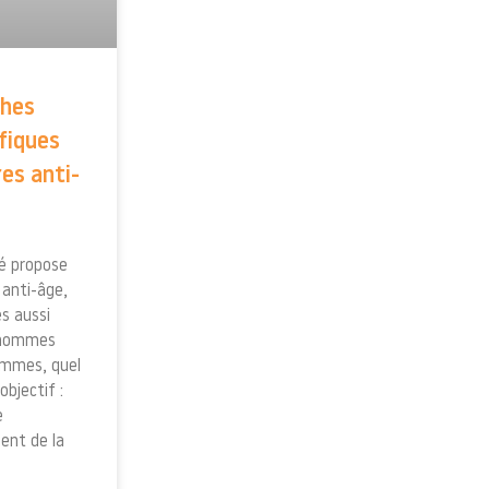
ches
ifiques
res anti-
é propose
 anti-âge,
es aussi
 hommes
emmes, quel
’objectif :
e
ment de la