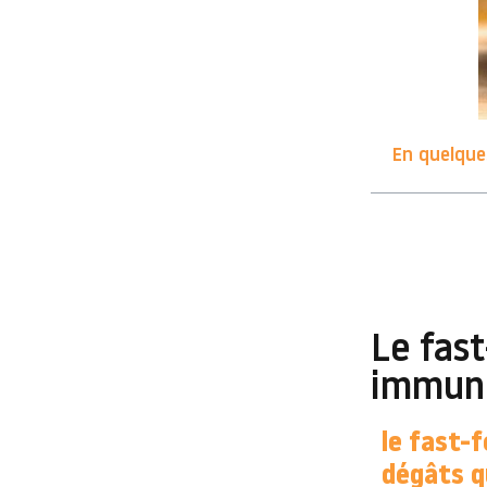
En quelques
Le fas
immuni
le fast-
dégâts q