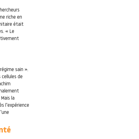
chercheurs
me riche en
itaire était
es. « Le
cativement
régime sain ».
cellules de
oachim
finalement
 Mais la
ès l’expérience
d’une
anté