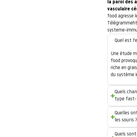
la paroi des 
vasculaire cé
food agresse l
Télégrammehtt
systeme-immu
Quel est l
Une étude me
food provoqu
riche en grai
du système i
Quels chan
type fast-
Quelles on
les souris 
Quels sont