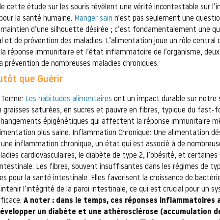
de cette étude sur les souris révèlent une vérité incontestable sur l
 pour la santé humaine.
Manger sain
n’est pas seulement une questio
 maintien d’une silhouette désirée ; c’est fondamentalement une qu
l et de prévention des maladies. L’alimentation joue un rôle central 
la réponse immunitaire et l’état inflammatoire de l’organisme, deux
la prévention de nombreuses maladies chroniques.
utôt que Guérir
 Terme:
Les habitudes alimentaires
ont un impact durable sur notre 
n graisses saturées, en sucres et pauvre en fibres, typique du fast-f
 changements épigénétiques qui affectent la réponse immunitaire m
limentation plus saine. Inflammation Chronique: Une alimentation dé
 une inflammation chronique, un état qui est associé à de nombreus
adies cardiovasculaires, le diabète de type 2, l’obésité, et certaine
Intestinale: Les fibres, souvent insuffisantes dans les régimes de ty
es pour la santé intestinale. Elles favorisent la croissance de bactér
ntenir l’intégrité de la paroi intestinale, ce qui est crucial pour un 
ficace.
A noter : dans le temps, ces réponses inflammatoire
développer un diabète et une athérosclérose (accumulation de