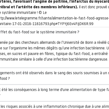
artères, favorisant l’angine de poitrine, l’infarctus du myocard
rébral et l’artérite des membres inférieurs).
Il est donc prouvé 
e système immunitaire ! © Le
p://www.letelegramme.fr/sante/alimentation-le-fast-food-agresse-t
nitaire-17-01-2018-11816793.php#TYPYj6Ev4PJjDK6R.99
'effet du fast-food sur le système immunitaire ?
née par des chercheurs allemands de l’Université de Bonn a révélé q
e sur l’organisme les mêmes dégâts qu’une infection bactérienne. 
sses, en sucres et pauvre en fibres, typique du fast-food, a entraîné
mmunitaire similaire à celle d’une infection bactérienne dangereuse.
gements ont été observés dans le sang des souris soumises à un 
food ?
t été les conséquences à long terme d'une alimentation de type f
?
 les risques associés à une inflammation chronique due à une ali