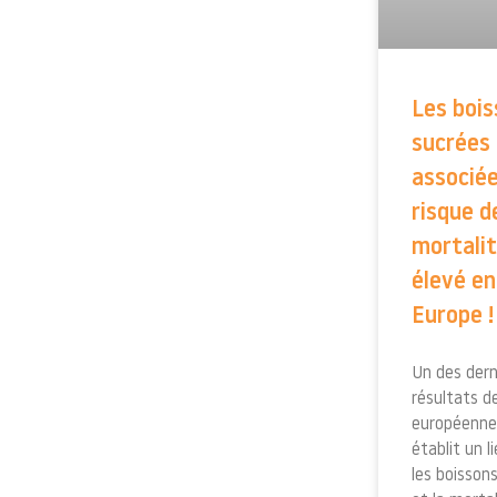
Les boi
sucrées
associée
risque d
mortalit
élevé en
Europe !
Un des dern
résultats d
européenne
établit un l
les boisson