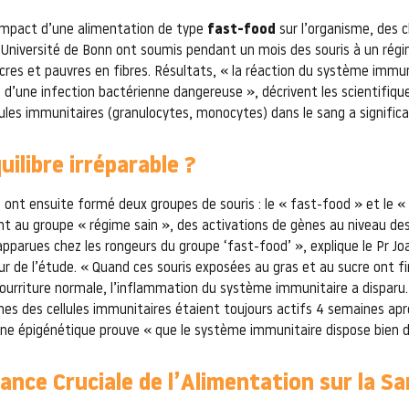
’impact d’une alimentation de type
fast-food
sur l’organisme, des 
’Université de Bonn ont soumis pendant un mois des souris à un régi
ucres et pauvres en fibres. Résultats, « la réaction du système immun
le d’une infection bactérienne dangereuse », décrivent les scientifiqu
ules immunitaires (granulocytes, monocytes) dans le sang a signifi
ilibre irréparable ?
 ont ensuite formé deux groupes de souris : le « fast-food » et le « 
t au groupe « régime sain », des activations de gènes au niveau des 
pparues chez les rongeurs du groupe ‘fast-food’ », explique le Pr J
ur de l’étude. « Quand ces souris exposées au gras et au sucre ont 
ourriture normale, l’inflammation du système immunitaire a disparu.
nes des cellules immunitaires étaient toujours actifs 4 semaines apr
e épigénétique prouve « que le système immunitaire dispose bien 
ance Cruciale de l’Alimentation sur la S