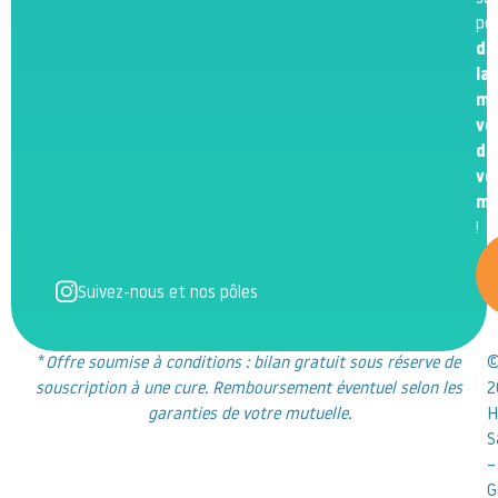
po
de
la
me
ve
de
vo
m
!
Suivez-nous et nos pôles
*
Offre soumise à conditions : bilan gratuit sous réserve de
souscription à une cure. Remboursement éventuel selon les
2
garanties de votre mutuelle.
H
S
–
G