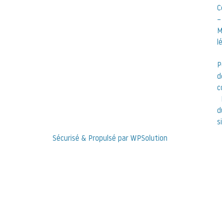
C
–
M
l
P
d
c
d
s
Sécurisé & Propulsé par WPSolution