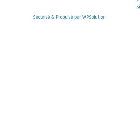
d
s
Sécurisé & Propulsé par WPSolution