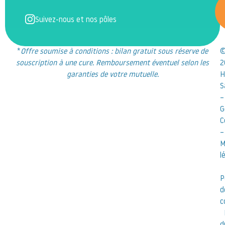
Suivez-nous et nos pôles
*
Offre soumise à conditions : bilan gratuit sous réserve de
souscription à une cure. Remboursement éventuel selon les
2
garanties de votre mutuelle.
H
S
–
G
C
–
M
l
P
d
c