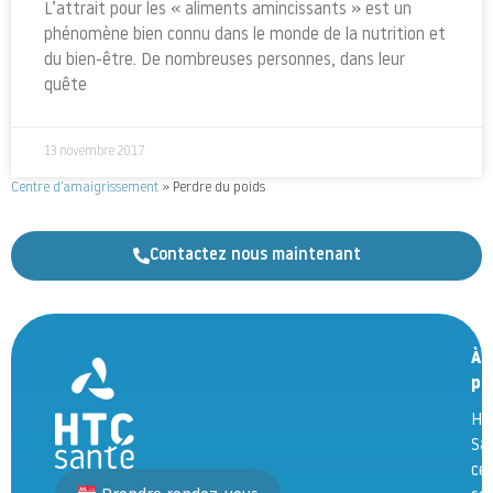
L’attrait pour les « aliments amincissants » est un
phénomène bien connu dans le monde de la nutrition et
du bien-être. De nombreuses personnes, dans leur
quête
13 novembre 2017
Centre d’amaigrissement
»
Perdre du poids
Contactez nous maintenant
À
pr
HT
Sa
ce