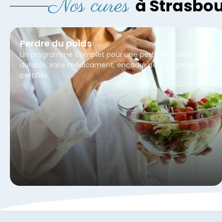
Nos cures
à Strasbou
Perdre du poids
Un programme complet pour une perte de poids
durable, sans médicament, encadré par nos praticiens
certifiés.