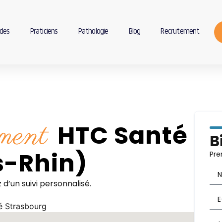
des
Praticiens
Pathologie
Blog
Recrutement
ement
HTC Santé
B
s-Rhin)
Pre
d’un suivi personnalisé.