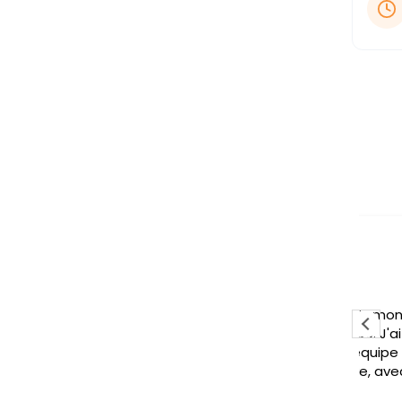
Claudine Zingl
19 Juillet 2026
 mon courage à 2 mains et
Me
rte magique. J'ai trouvé de l aide
pr
se auprès d une équipe souriante, à l écoute, sans
po
t, qui vous motive, avec des conseils et des
co
es et goûteuses. Aujourd'hui, je suis déjà
ite