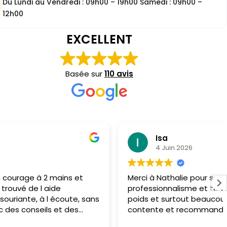
Du Lundi au Vendredi : 09h00 – 19h00 Samedi : 09h00 –
12h00
EXCELLENT
Basée sur
110 avis
Isa
4 Juin 2026
rci à Nathalie pour sa gentillesse, son écoute, son
ofessionnalisme et tous ses conseils. J'ai perdu du
ids et surtout beaucoup de centimètres. Je suis très
ntente et recommande le centre les yeux fermés.