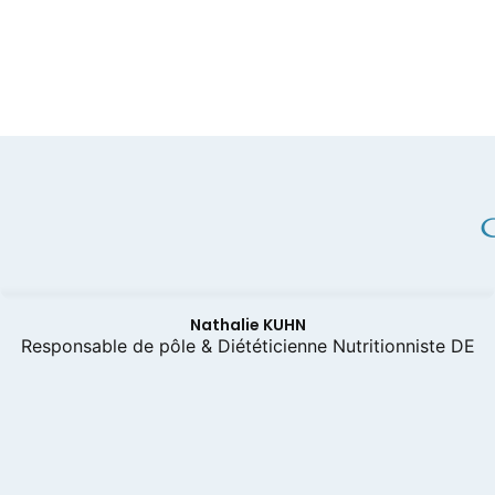
satisfai
visibles ( je n y cro
très optimis
en char
de séanc
récompense. Je ne peux que conse
cette po
et c est
Nathalie KUHN
Responsable de pôle & Diététicienne Nutritionniste DE