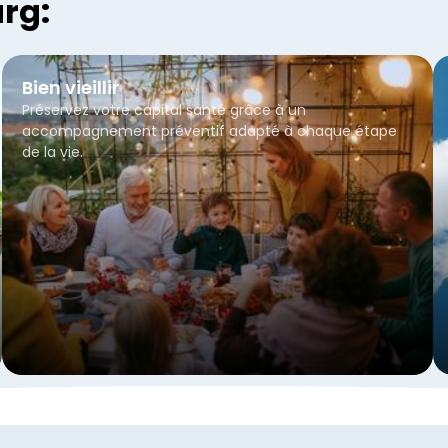
rg:
Bien vieillir
Préservez votre capital santé grâce à un
accompagnement préventif adapté à chaque étape
de la vie.