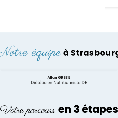
te des résultats de ma perte de poids, car ils sont
yais pas , moi qui suis d un naturel pas
te). Chaque semaine c est une bonne prise
ge d 1h30, avec des soins adaptés et à chaque fin
e, cerise sur le gâteau, le massage hydrojet, la
iller, c est de pousser
rte magique et d être accueilli par des experts,
 Génial .
Notre équipe
à Strasbour
Allan GREBIL
Diététicien Nutritionniste DE
en 3 étape
Votre parcours