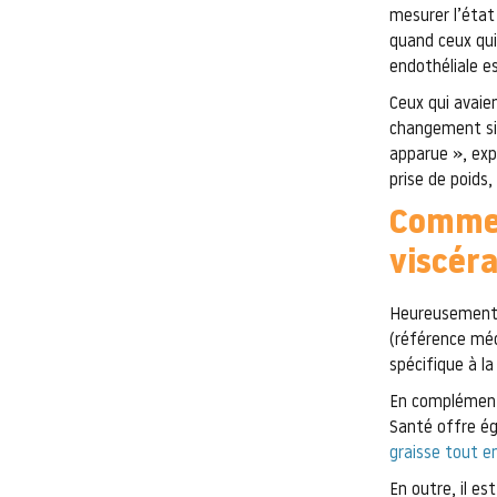
mesurer l’état
quand ceux qui 
endothéliale e
Ceux qui avaie
changement sig
apparue », expl
prise de poids,
Comment
viscéra
Heureusement
(référence méd
spécifique à la
En complément 
Santé offre ég
graisse tout e
En outre, il es