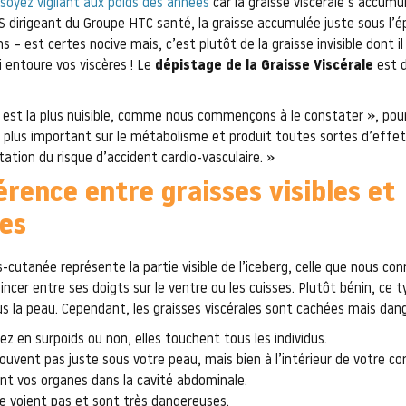
soyez vigilant aux poids des années
car la graisse viscérale s’accumu
S dirigeant du Groupe HTC santé, la graisse accumulée juste sous l’é
 – est certes nocive mais, c’est plutôt de la graisse invisible dont il
i entoure vos viscères ! Le
dépistage de la Graisse Viscérale
est d
i est la plus nuisible, comme nous commençons à le constater », poursu
 plus important sur le métabolisme et produit toutes sortes d’effet
ation du risque d’accident cardio-vasculaire. »
érence entre graisses visibles et
les
-cutanée représente la partie visible de l’iceberg, celle que nous con
incer entre ses doigts sur le ventre ou les cuisses. Plutôt bénin, ce 
s la peau. Cependant, les graisses viscérales sont cachées mais dan
z en surpoids ou non, elles touchent tous les individus.
rouvent pas juste sous votre peau, mais bien à l’intérieur de votre cor
ent vos organes dans la cavité abdominale.
 se voient pas et sont très dangereuses.