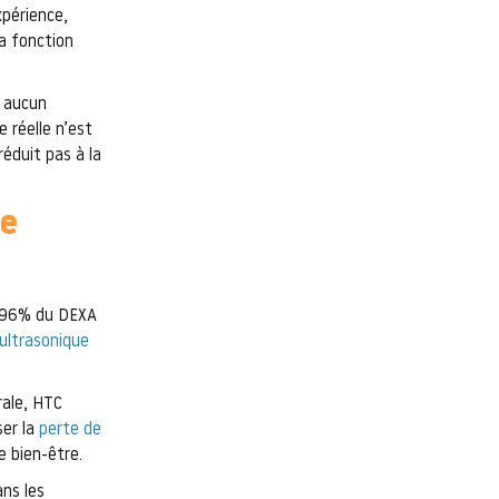
xpérience,
la fonction
é aucun
 réelle n’est
réduit pas à la
se
à 96% du DEXA
ultrasonique
rale, HTC
ser la
perte de
e bien-être.
ans les