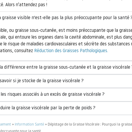
é. Alors n’attendez pas !
a graisse visible n'est-elle pas la plus préoccupante pour la santé 
sible, ou graisse sous-cutanée, est moins préoccupante que la graisse
rale, qui entoure les organes dans la cavité abdominale, est plus dan
e le risque de maladies cardiovasculaires et sécrète des substances 
mations, consultez
Réduction des Graisses Pathologiques.
la différence entre la graisse sous-cutanée et la graisse viscérale 
voir si je stocke de la graisse viscérale ?
les risques associés à un excès de graisse viscérale ?
uire la graisse viscérale par la perte de poids ?
ssement
»
Information Santé
»
Dépistage de la Graisse Viscérale : Pourquoi la graisse
préoccupante pour la santé