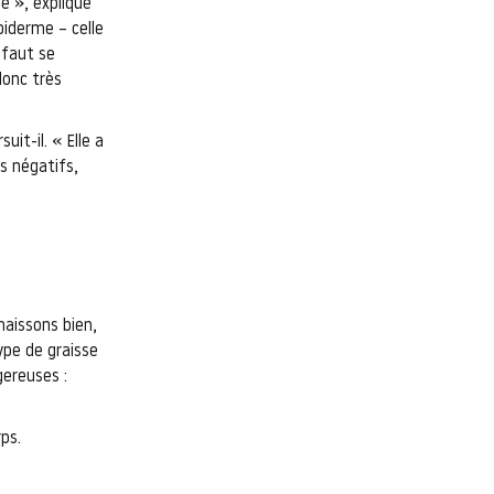
le », explique
piderme – celle
 faut se
onc très
it-il. « Elle a
s négatifs,
naissons bien,
type de graisse
gereuses :
ps.