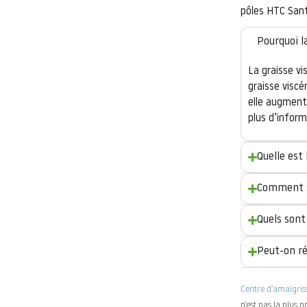
pôles HTC Sant
Pourquoi l
La graisse vi
graisse viscé
elle augment
plus d’infor
Quelle est 
Comment sa
Quels sont 
Peut-on réd
Centre d’amaigri
n’est pas la plus 