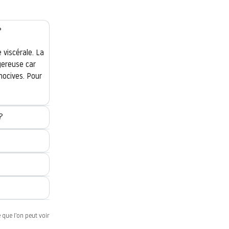
?
 viscérale. La
gereuse car
nocives. Pour
?
 que l’on peut voir