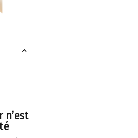
r n’est
té