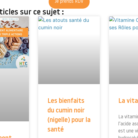
Je prends RDV
icles sur ce sujet :
Les bienfaits
La vit
du cumin noir
La vitami
(nigelle) pour la
l’acide a
santé
est une v