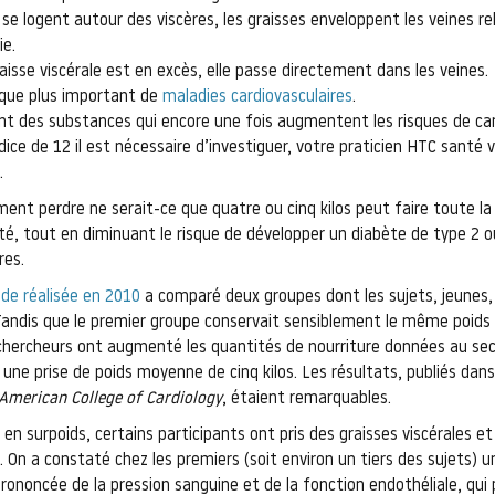
e logent autour des viscères, les graisses enveloppent les veines rel
ie.
aisse viscérale est en excès, elle passe directement dans les veines.
sque plus important de
maladies cardiovasculaires
.
ent des substances qui encore une fois augmentent les risques de ca
dice de 12 il est nécessaire d’investiguer, votre praticien HTC santé v
.
ent perdre ne serait-ce que quatre ou cinq kilos peut faire toute la
é, tout en diminuant le risque de développer un diabète de type 2 
res.
de réalisée en 2010
a comparé deux groupes dont les sujets, jeunes,
Tandis que le premier groupe conservait sensiblement le même poids
chercheurs ont augmenté les quantités de nourriture données au se
 une prise de poids moyenne de cinq kilos. Les résultats, publiés dan
 American College of Cardiology
, étaient remarquables.
en surpoids, certains participants ont pris des graisses viscérales et
 On a constaté chez les premiers (soit environ un tiers des sujets) u
prononcée de la pression sanguine et de la fonction endothéliale, qu