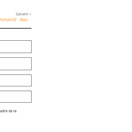
Suivant >
Impact du Stress Chronique sur l’Immunité : Nouvelles Découvertes de la Harvard Medical School
adre de la