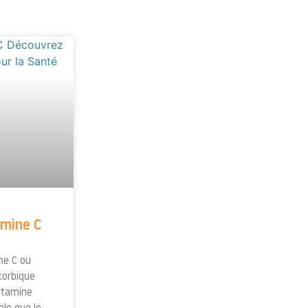
amine C
ne C ou
scorbique
itamine