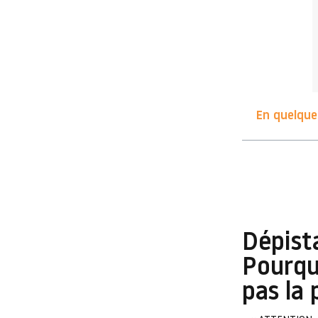
En quelques
Dépista
Pourquo
pas la