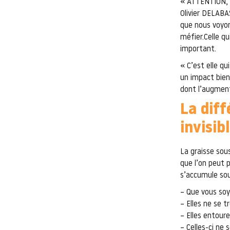
« ATTENTION,
Olivier DELABA
que nous voyons
méfier.Celle qu
important.
« C’est elle qu
un impact bien
dont l’augment
La diff
invisib
La graisse sous
que l’on peut p
s’accumule sou
– Que vous soye
– Elles ne se t
– Elles entour
– Celles-ci ne