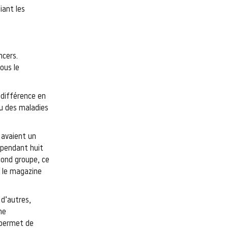
iant les
ncers.
ous le
 différence en
ou des maladies
 avaient un
 pendant huit
cond groupe, ce
s le magazine
 d’autres,
ne
i permet de