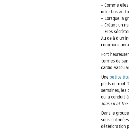
– Comme elles s
intestins au fo
– Lorsque la gr
– Créant un ri
– Elles sécrèt
Au delà d’un in
communiquera
Fort heureusem
termes de sant
cardio-vasculai
Une
petite étu
poids normal. 
semaines, les 
qui a conduit à
Journal of the
Dans le groupe 
sous-cutanées.
détérioration 