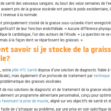
 de santé des vaisseaux sanguins. Au bout des seize semaines de l’e
avaient pris de la graisse viscérale ont perdu le poids excédentaire, 
st revenue à la normale.
nt principalement stocké de la graisse sous-cutanée n’ont enregistr
nificatif de leur fonction endothéliale. « Aucune différence physique
ique le cardiologue, l’un des auteurs de l’étude. « La question ne se 
 mais à la façon dont se répartissent les graisses. »
 savoir si je stocke de la grais
le?
, votre
pôle HTC Santé
dispose d’une solution de diagnostic fiable 
icale), mais également d’un protocole de traitement par
technique 
 problématique des graisses viscérales.
de nos solutions de diagnostic et de traitement de la graisse viscé
alement un programme alimentaire personnalisé, conçu pour optimi
n favorisant la prise de muscle
, aligné sur vos objectifs de santé et d
t facile de s’attaquer au problème, par une prise en soin spécifique d