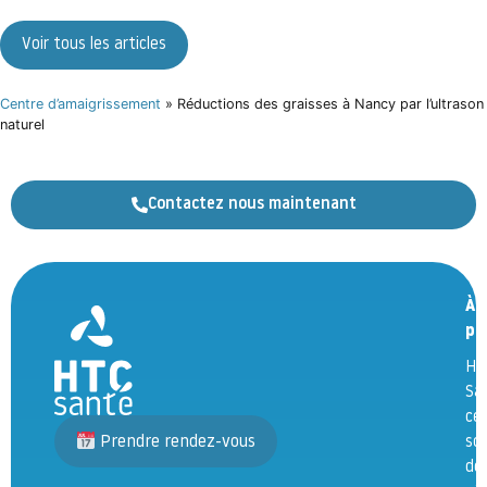
Voir tous les articles
Centre d’amaigrissement
»
Réductions des graisses à Nancy par l’ultrason
naturel
Contactez nous maintenant
À
pr
HT
Sa
ce
Prendre rendez-vous
so
de