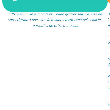
*
Offre soumise à conditions : bilan gratuit sous réserve de
souscription à une cure. Remboursement éventuel selon les
2
garanties de votre mutuelle.
H
S
–
G
C
–
M
l
P
d
c
d
s