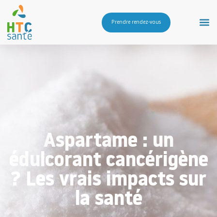
Prendre rendez-vous
Aspartame : un
édulcorant cancérigène
? Les vrais impacts sur
la santé