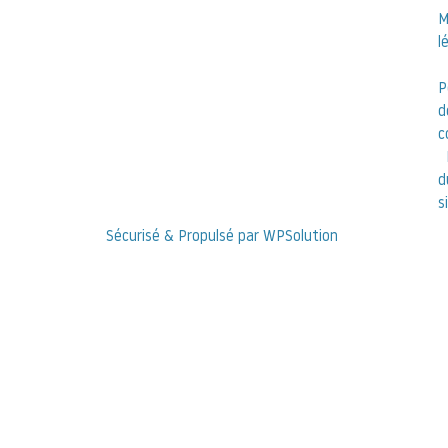
M
l
P
d
c
d
s
Sécurisé & Propulsé par WPSolution