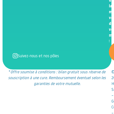
de
la
me
ve
de
vo
m
!
Suivez-nous et nos pôles
*
Offre soumise à conditions : bilan gratuit sous réserve de
souscription à une cure. Remboursement éventuel selon les
2
garanties de votre mutuelle.
H
S
–
G
C
–