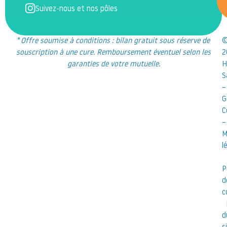
Suivez-nous et nos pôles
*
Offre soumise à conditions : bilan gratuit sous réserve de
souscription à une cure. Remboursement éventuel selon les
2
garanties de votre mutuelle.
H
S
–
G
C
–
M
l
P
d
c
d