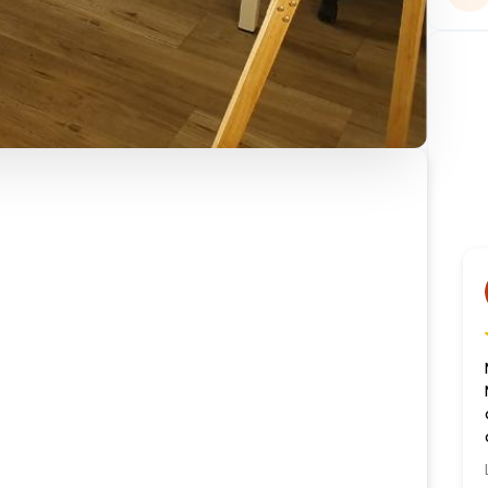
Paindavoine Marie
22 Juillet 2026
a cure est terminée. 11 kgs de moins en 4 mois.
erci à Eva et à toute l’équipe HTC pour leur
ccompagnement lors de mon rééquilibrage
limentaire. A chaque RDV Eva a été à mon écoute
t grâce à ses conseils j’ai pu retrouver une
ire la suite
ilhouette que je peux à nouveau regarder dans le