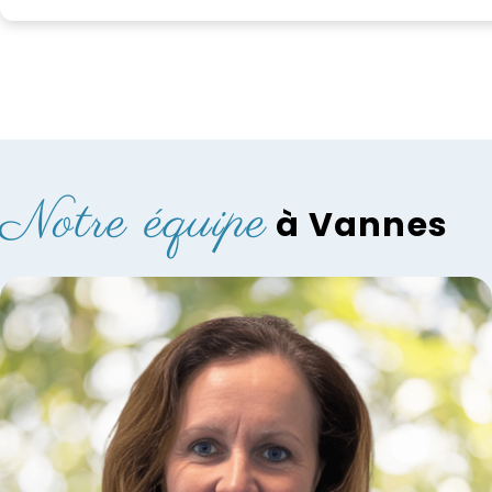
m
M
Notre équipe
à Vannes