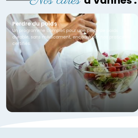
Nos cures
à Vannes :
Perdre du poids
Un programme complet pour une perte de poids
durable, sans médicament, encadré par nos praticiens
certifiés.