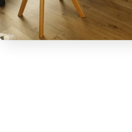
M
M
a
a
e
L
s