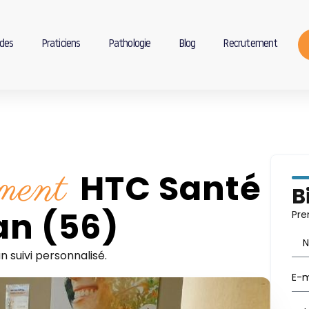
des
Praticiens
Pathologie
Blog
Recrutement
ement
HTC Santé
B
an (56)
Pre
 suivi personnalisé.