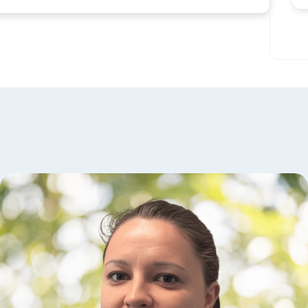
iroir. J’oserai dire que je suis fière de moi. Encore
ERCI Eva