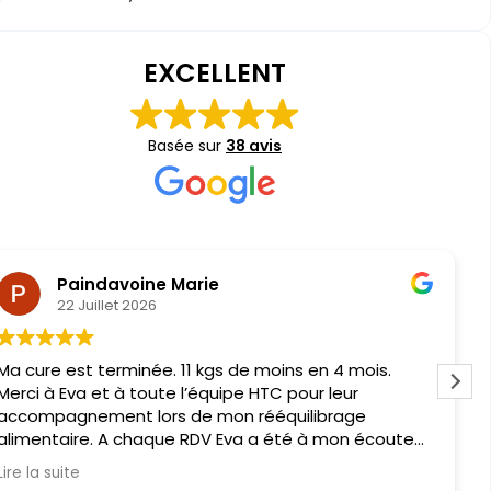
EXCELLENT
Basée sur
38 avis
Guerin philippe
16 Avril 2026
Bonjour,
Une équipe très professionnel , très sympathique !!
Moi je suis suivi par Eva, beaucoup d'échange
pendant pour ma cure très motivant.
Diététicienne avec beaucoup de bon conseil.
Lire la suite
Des soins super intéressant.