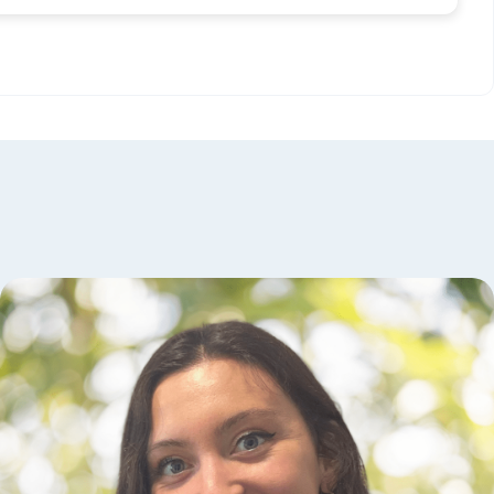
Moi j'ai commencé il y a un mois, le résultat est
vraiment intéressant !!
Très motivant pour la suite.
N'hésitez pas à les contacter pour votre bien être et
votre santé !!!
Merci a vous
Philippe