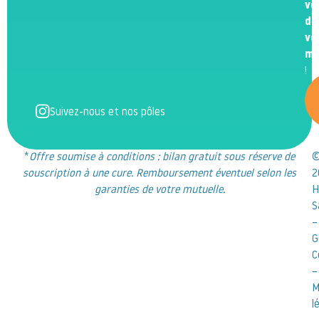
ve
de
vo
m
!
Suivez-nous et nos pôles
*
Offre soumise à conditions : bilan gratuit sous réserve de
souscription à une cure. Remboursement éventuel selon les
2
garanties de votre mutuelle.
H
S
–
G
C
–
M
l