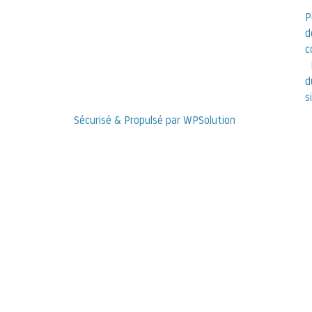
P
d
c
d
s
Sécurisé & Propulsé par WPSolution