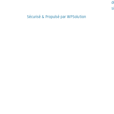
d
s
Sécurisé & Propulsé par WPSolution