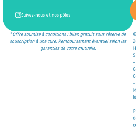
Suivez-nous et nos pôles
*
Offre soumise à conditions : bilan gratuit sous réserve de
souscription à une cure. Remboursement éventuel selon les
2
garanties de votre mutuelle.
H
S
–
G
C
–
M
l
P
d
c