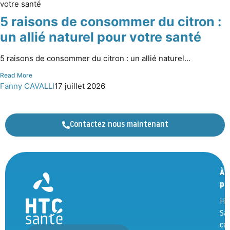
5 raisons de consommer du citron :
un allié naturel pour votre santé
5 raisons de consommer du citron : un allié naturel...
Read More
Fanny CAVALLI
17 juillet 2026
Contactez nous maintenant
À
pr
HT
Sa
ce