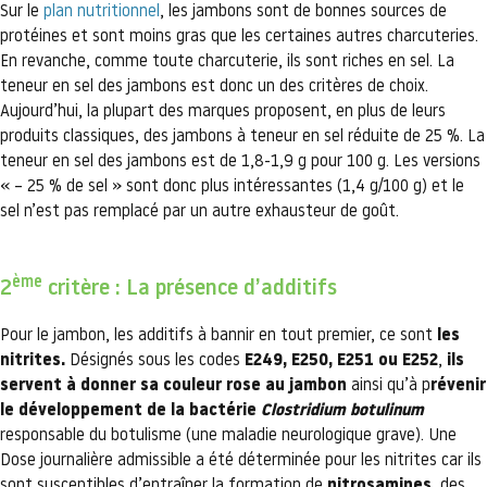
Sur le
plan nutritionnel
, les jambons sont de bonnes sources de
protéines et sont moins gras que les certaines autres charcuteries.
En revanche, comme toute charcuterie, ils sont riches en sel. La
teneur en sel des jambons est donc un des critères de choix.
Aujourd’hui, la plupart des marques proposent, en plus de leurs
produits classiques, des jambons à teneur en sel réduite de 25 %. La
teneur en sel des jambons est de 1,8-1,9 g pour 100 g. Les versions
« – 25 % de sel » sont donc plus intéressantes (1,4 g/100 g) et le
sel n’est pas remplacé par un autre exhausteur de goût.
ème
2
critère : La présence d’additifs
Pour le jambon, les additifs à bannir en tout premier, ce sont
les
nitrites.
Désignés sous les codes
E249, E250, E251 ou E252
,
ils
servent à donner sa couleur rose au jambon
ainsi qu’à p
révenir
le développement de la bactérie
Clostridium botulinum
responsable du botulisme (une maladie neurologique grave). Une
Dose journalière admissible a été déterminée pour les nitrites car ils
sont susceptibles d’entraîner la formation de
nitrosamines
, des