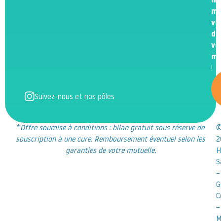
la
me
ve
de
vo
m
!
Suivez-nous et nos pôles
*
Offre soumise à conditions : bilan gratuit sous réserve de
souscription à une cure. Remboursement éventuel selon les
2
garanties de votre mutuelle.
H
S
–
G
C
–
M