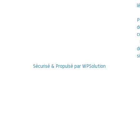
l
P
d
c
d
s
Sécurisé & Propulsé par WPSolution