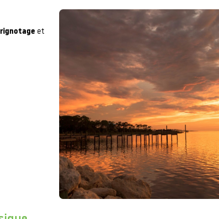
grignotage
et