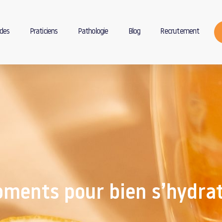
des
Praticiens
Pathologie
Blog
Recrutement
oments pour bien s’hydrat