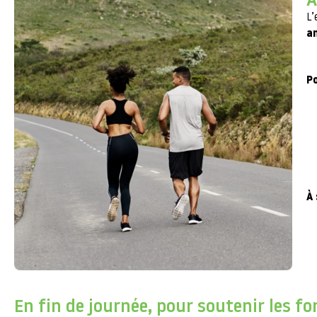
A
L’
a
Po
À 
En fin de journée, pour soutenir les f