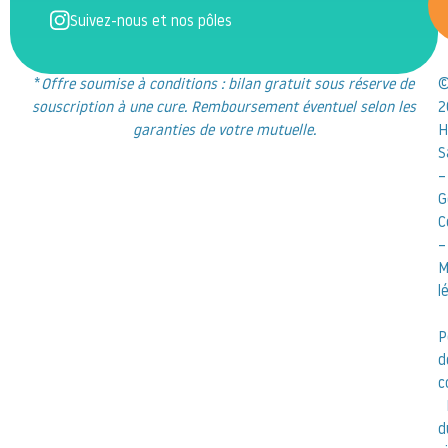
Suivez-nous et nos pôles
*
Offre soumise à conditions : bilan gratuit sous réserve de
souscription à une cure. Remboursement éventuel selon les
2
garanties de votre mutuelle.
H
S
–
G
C
–
M
l
P
d
c
d