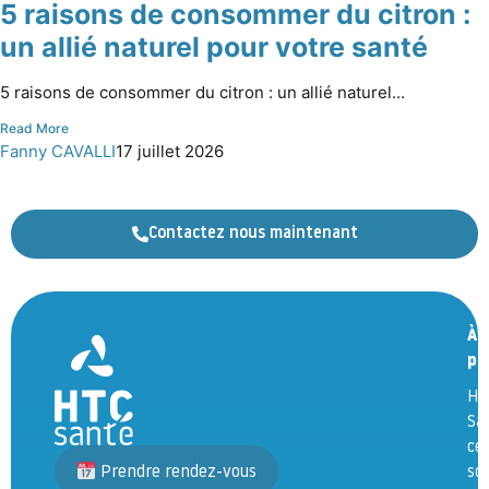
5 raisons de consommer du citron :
un allié naturel pour votre santé
5 raisons de consommer du citron : un allié naturel...
Read More
Fanny CAVALLI
17 juillet 2026
Contactez nous maintenant
À
pr
HT
Sa
ce
Prendre rendez-vous
so