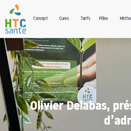
Concept
Cures
Tarifs
Pôles
Métho
Olivier Delabas, pré
d’adm