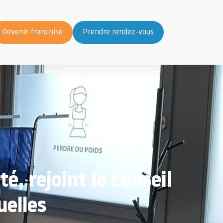
Devenir franchisé
Prendre rendez-vous
é, rejoint le conseil
uelles