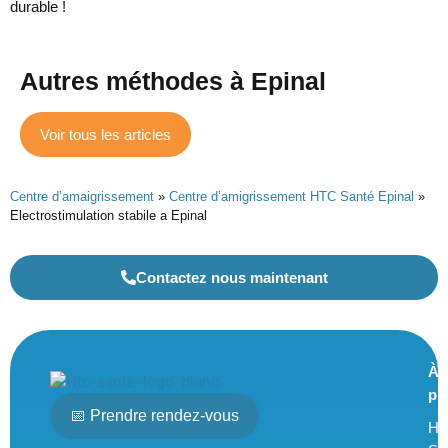
durable !
Autres méthodes à Epinal
Voir tous les articles
Centre d’amaigrissement
»
Centre d’amigrissement HTC Santé Epinal
»
Electrostimulation stabile a Epinal
Contactez nous maintenant
À
pr
📅 Prendre rendez-vous
H