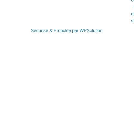
d
s
Sécurisé & Propulsé par WPSolution