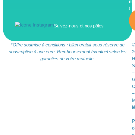
m
!
Suivez-nous et nos pôles
*
Offre soumise à conditions : bilan gratuit sous réserve de
souscription à une cure. Remboursement éventuel selon les
2
garanties de votre mutuelle.
S
–
G
C
–
M
l
P
d
c