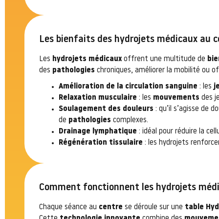
Les bienfaits des hydrojets médicaux au 
Les
hydrojets médicaux
offrent une multitude de
bie
des
pathologies
chroniques, améliorer la mobilité ou of
Amélioration de la circulation sanguine
: les
j
Relaxation musculaire
: les
mouvements
des je
Soulagement des douleurs
: qu’il s’agisse de 
de
pathologies
complexes.
Drainage lymphatique
: idéal pour réduire la cel
Régénération tissulaire
: les hydrojets renforce
Comment fonctionnent les hydrojets méd
Chaque séance au
centre
se déroule sur une
table Hyd
Cette
technologie innovante
combine des
mouveme