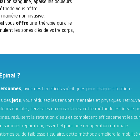
lation sanguine, apaise les douleurs
méthode vous offre
 manière non invasive.
al
vous
offre
une thérapie qui allie
mulent les zones clés de votre corps,
Épinal ?
personnes
, avec des bénéfices spécifiques pour chaque situation :
ts des
jets
, vous réduisez les tensions mentales et physiques, retrouvan
uleurs dorsales, cervicales ou musculaires, cette méthode est idéale po
 toxines, réduisent la rétention d’eau et complètent efficacement les
 un sommeil réparateur, essentiel pour une récupération optimale.
tismes ou de faiblesse tissulaire, cette méthode améliore la mobilité