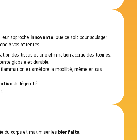
et leur approche
innovante
. Que ce soit pour soulager
nd à vos attentes :
tion des tissus et une élimination accrue des toxines.
tente globale et durable.
l’inflammation et améliore la mobilité, même en cas
ation
de légèreté.
r.
e du corps et maximiser les
bienfaits
.