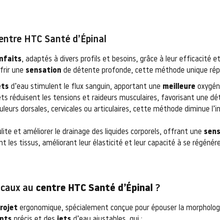
centre HTC Santé d’Épinal
nfaits
, adaptés à divers profils et besoins, grâce à leur efficacité 
frir une
sensation
de détente profonde, cette méthode unique répo
ets
d’eau stimulent le flux sanguin, apportant une
meilleure
oxygéna
ts réduisent les tensions et raideurs musculaires, favorisant une dé
douleurs dorsales, cervicales ou articulaires, cette méthode diminue 
lulite et améliorer le drainage des liquides corporels, offrant une
sens
nt les tissus, améliorant leur élasticité et leur capacité à se régénére
icaux au
centre HTC Santé d’Épinal
?
rojet
ergonomique, spécialement conçue pour épouser la morphologi
nts
précis et des
jets
d’eau ajustables, qui :