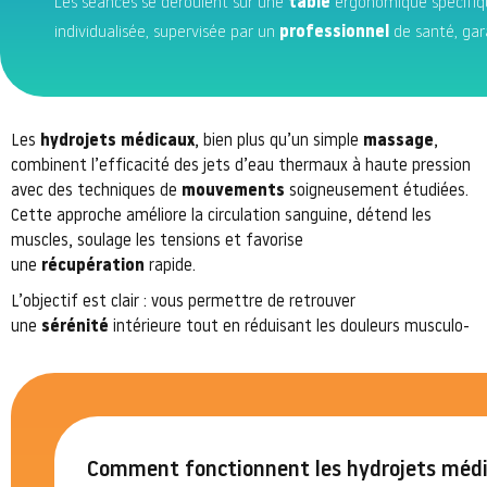
Les séances se déroulent sur une
table
ergonomique spécifiqu
individualisée, supervisée par un
professionnel
de santé, gar
Les
hydrojets médicaux
, bien plus qu’un simple
massage
,
combinent l’efficacité des jets d’eau thermaux à haute pression
avec des techniques de
mouvements
soigneusement étudiées.
Cette approche améliore la circulation sanguine, détend les
muscles, soulage les tensions et favorise
une
récupération
rapide.
L’objectif est clair : vous permettre de retrouver
une
sérénité
intérieure tout en réduisant les douleurs musculo-
Comment fonctionnent les hydrojets médi