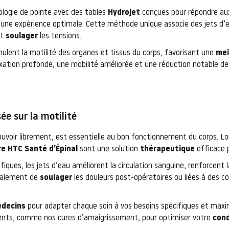
logie de pointe avec des tables
Hydrojet
conçues pour répondre aux
 une expérience optimale. Cette méthode unique associe des jets d’
et
soulager
les tensions.
ulent la motilité des organes et tissus du corps, favorisant une
mei
xation profonde, une mobilité améliorée et une réduction notable de
e sur la motilité
ouvoir librement, est essentielle au bon fonctionnement du corps. Lor
e HTC Santé d’Épinal
sont une solution
thérapeutique
efficace po
fiques, les jets d’eau améliorent la circulation sanguine, renforcent l
également de
soulager
les douleurs post-opératoires ou liées à des c
decins
pour adapter chaque soin à vos besoins spécifiques et maxim
ents, comme nos cures d’amaigrissement, pour optimiser votre
cond