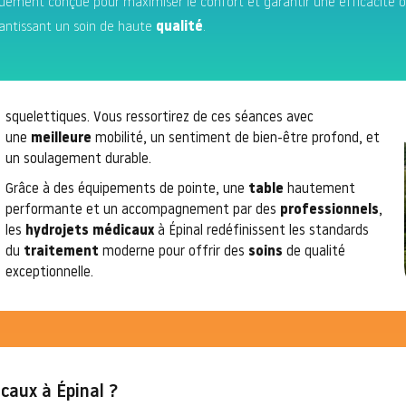
ement conçue pour maximiser le confort et garantir une efficacité 
antissant un soin de haute
qualité
.
squelettiques. Vous ressortirez de ces séances avec
une
meilleure
mobilité, un sentiment de bien-être profond, et
un soulagement durable.
Grâce à des équipements de pointe, une
table
hautement
performante et un accompagnement par des
professionnels
,
les
hydrojets médicaux
à Épinal redéfinissent les standards
du
traitement
moderne pour offrir des
soins
de qualité
exceptionnelle.
caux à Épinal ?