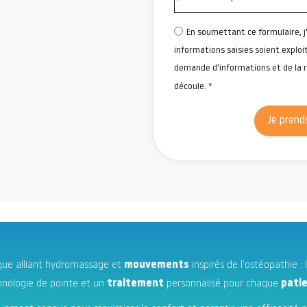
En soumettant ce formulaire, j
informations saisies soient exploi
demande d'informations et de la 
découle. *
Je prend
ique alliant hydromassage et
mouvements
inspirés de l’ostéopathie : 
hnologie de pointe et un
traitement
personnalisé pour chaque
pati