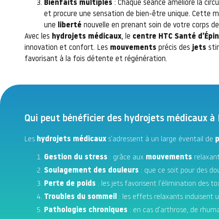
Bienfaits multiples
: Chaque séance améliore la circu
et procure une sensation de bien-être unique. Cette 
une
liberté
nouvelle en prenant soin de votre corps de
Avec les
hydrojets médicaux
, le
centre HTC Santé d’Épin
innovation et confort. Les
mouvements
précis des
jets
sti
favorisant à la fois détente et régénération.
Qui peut bénéficier des hydrojets médicaux à 
Les
hydrojets médicaux
s’adressent à un large éventail de
Gestion du stress
: grâce aux
mouvements
relaxan
Soulagement des douleurs
: que ce soit pour des do
Perte de poids
: les jets favorisent l’élimination des
Troubles du sommeil
: les effets relaxants induisent
Pathologies chroniques
: en cas d’arthrose, de rhuma