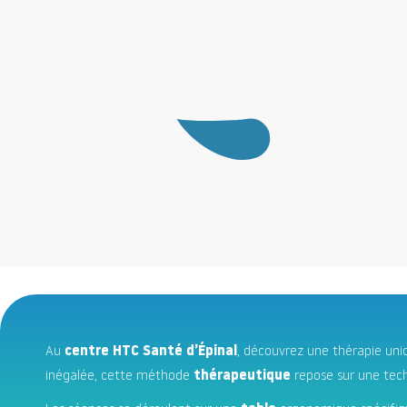
Au
centre HTC Santé d’Épinal
, découvrez une thérapie un
inégalée, cette méthode
thérapeutique
repose sur une tec