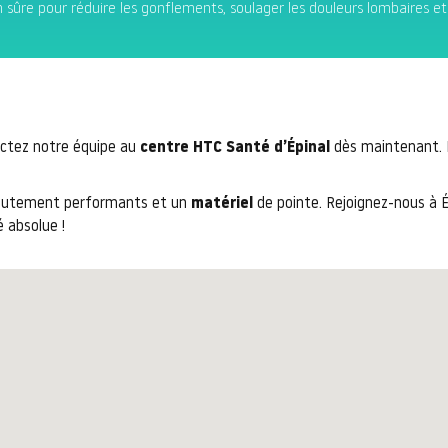
n sûre pour réduire les gonflements, soulager les douleurs lombaires et
ctez notre équipe au
centre HTC Santé d’Épinal
dès maintenant. N
autement performants et un
matériel
de pointe. Rejoignez-nous à É
 absolue !