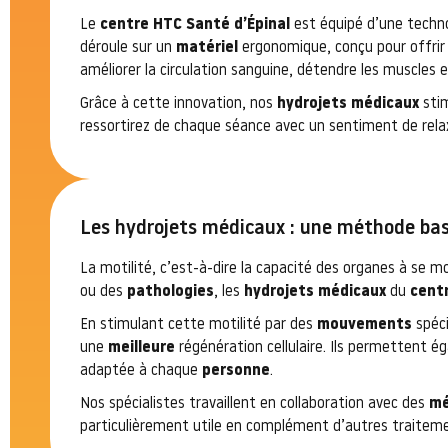
Le
centre HTC Santé d’Épinal
est équipé d’une techno
déroule sur un
matériel
ergonomique, conçu pour offrir
améliorer la circulation sanguine, détendre les muscles 
Grâce à cette innovation, nos
hydrojets médicaux
stim
ressortirez de chaque séance avec un sentiment de rela
Les hydrojets médicaux : une méthode basé
La motilité, c’est-à-dire la capacité des organes à se m
ou des
pathologies
, les
hydrojets médicaux
du
centr
En stimulant cette motilité par des
mouvements
spéci
une
meilleure
régénération cellulaire. Ils permettent 
adaptée à chaque
personne
.
Nos spécialistes travaillent en collaboration avec des
mé
particulièrement utile en complément d’autres traitem