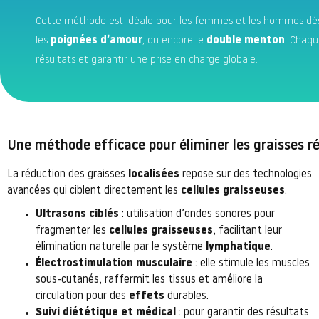
Cette méthode est idéale pour les femmes et les hommes désir
les
poignées d’amour
, ou encore le
double menton
. Chaq
résultats et garantir une prise en charge globale.
Une méthode efficace pour éliminer les graisses r
La réduction des graisses
localisées
repose sur des technologies
avancées qui ciblent directement les
cellules graisseuses
.
Ultrasons ciblés
: utilisation d’ondes sonores pour
fragmenter les
cellules graisseuses
, facilitant leur
élimination naturelle par le système
lymphatique
.
Électrostimulation musculaire
: elle stimule les muscles
sous-cutanés, raffermit les tissus et améliore la
circulation pour des
effets
durables.
Suivi diététique et médical
: pour garantir des résultats