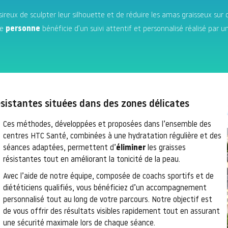
eux de sculpter leur silhouette et de réduire les amas graisseux sur
ue
personne
bénéficie d’un suivi attentif et personnalisé réalisé par u
ésistantes situées dans des zones délicates
Ces méthodes, développées et proposées dans l’ensemble des
centres HTC Santé, combinées à une hydratation régulière et des
séances adaptées, permettent d’
éliminer
les graisses
résistantes tout en améliorant la tonicité de la peau.
Avec l’aide de notre équipe, composée de coachs sportifs et de
diététiciens qualifiés, vous bénéficiez d’un accompagnement
personnalisé tout au long de votre parcours. Notre objectif est
de vous offrir des résultats visibles rapidement tout en assurant
une sécurité maximale lors de chaque séance.