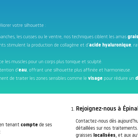
iorer votre silhouette :
 hanches, les cuisses ou le ventre, nos techniques ciblent les amas
grai
nts stimulent la production de collagène et d’
acide hyaluronique
, r
rce les muscles pour un corps plus tonique et sculpté.
tention d’
eau
, offrant une silhouette plus affinée et harmonieuse.
ment de traiter les zones sensibles comme le
visage
pour réduire un
d
Rejoignez-nous à Épina
Contactez-nous dès aujourd’hu
 en tenant
compte
de ses
détaillées sur nos traitements.
:
graisses
localisées
, et aux a