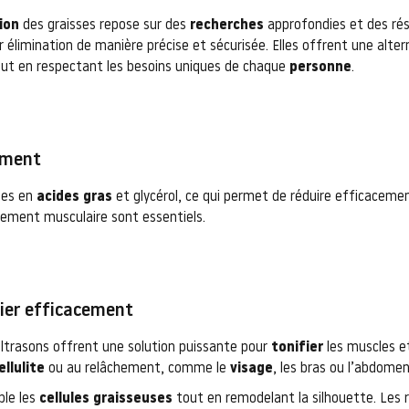
ion
des graisses repose sur des
recherches
approfondies et des rés
eur élimination de manière précise et sécurisée. Elles offrent une alte
out en respectant les besoins uniques de chaque
personne
.
sement
ides en
acides gras
et glycérol, ce qui permet de réduire efficaceme
rcement musculaire sont essentiels.
fier efficacement
ultrasons offrent une solution puissante pour
tonifier
les muscles e
ellulite
ou au relâchement, comme le
visage
, les bras ou l’abdomen
ble les
cellules graisseuses
tout en remodelant la silhouette. Les 