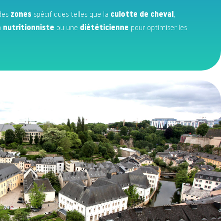
 des
zones
spécifiques telles que la
culotte de cheval
,
n
nutritionniste
ou une
diététicienne
pour optimiser les