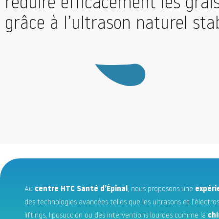
réduire efficacement les grai
grâce à l’ultrason naturel sta
Au
centre HTC Santé d’Épinal
, nous proposons une
expéri
des technologies avancées telles que les ultrasons et l’élect
liftings, liposuccion ou des interventions lourdes comme la
chi