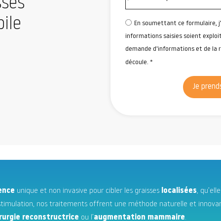
sses
bile
En soumettant ce formulaire, j
informations saisies soient exploi
demande d'informations et de la 
découle. *
Je prend
ence
unique et non invasive pour cibler les graisses
localisées
, qu’ell
rostimulation, nos traitements offrent une méthode naturelle et innova
rurgie reconstructrice
ou l’
augmentation mammaire
.