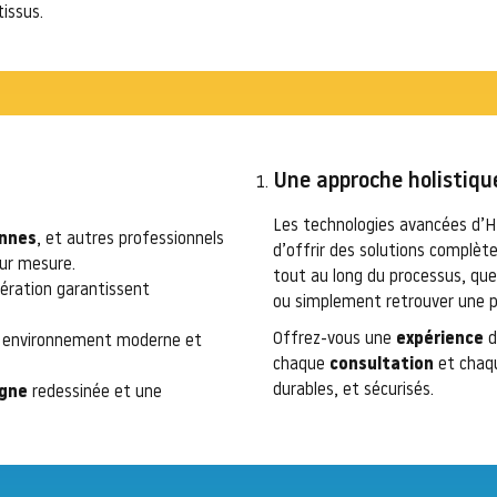
tissus.
Une approche holistiqu
Les technologies avancées d’
ennes
, et autres professionnels
d’offrir des solutions complèt
ur mesure.
tout au long du processus, qu
ération garantissent
ou simplement retrouver une p
Offrez-vous une
expérience
d
un environnement moderne et
chaque
consultation
et cha
durables, et sécurisés.
igne
redessinée et une