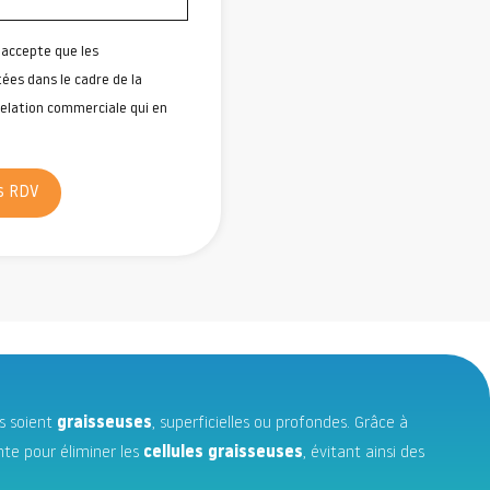
'accepte que les
tées dans le cadre de la
relation commerciale qui en
s RDV
es soient
graisseuses
, superficielles ou profondes. Grâce à
nte pour éliminer les
cellules graisseuses
, évitant ainsi des