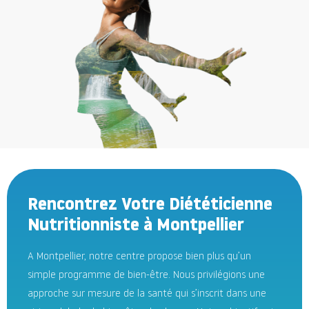
Rencontrez Votre Diététicienne
Nutritionniste à Montpellier
A Montpellier, notre centre propose bien plus qu’un
simple programme de bien-être. Nous privilégions une
approche sur mesure de la santé qui s’inscrit dans une