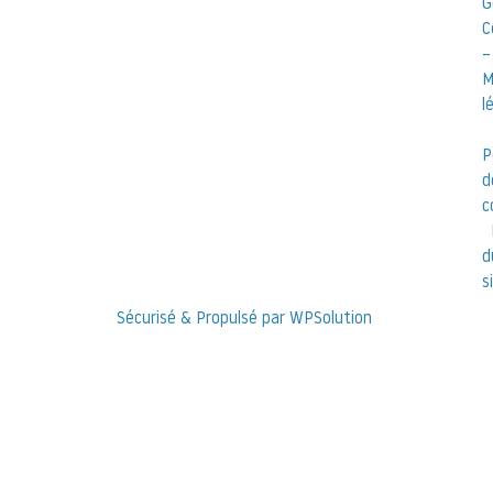
G
C
–
M
l
P
d
c
d
s
Sécurisé & Propulsé par WPSolution