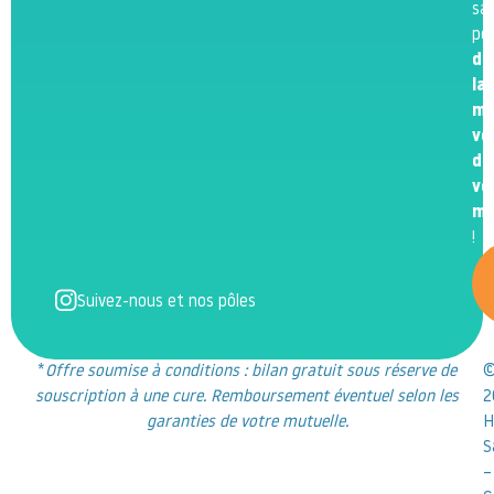
sa
po
de
la
me
ve
de
vo
m
!
Suivez-nous et nos pôles
*
Offre soumise à conditions : bilan gratuit sous réserve de
souscription à une cure. Remboursement éventuel selon les
2
garanties de votre mutuelle.
H
S
–