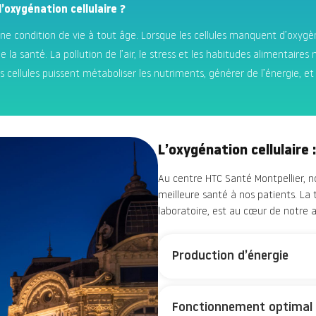
’oxygénation cellulaire ?
onne condition de vie à tout âge. Lorsque les cellules manquent d’oxyg
e la santé. La pollution de l’air, le stress et les habitudes alimentair
cellules puissent métaboliser les nutriments, générer de l’énergie, et 
L’oxygénation cellulaire
Au centre HTC Santé Montpellier, no
meilleure santé à nos patients. La
laboratoire, est au cœur de notre a
Production d’énergie
Fonctionnement optimal