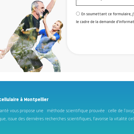
En soumettant ce formulaire, j
le cadre de la demande d'informati
llulaire à Montpellier
Santé vous propose une méthode scientifique prouvée : celle de l’oxygé
ue, issue des dernières recherches scientifiques, favorise la vitalité ce