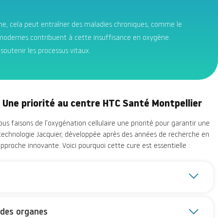
ène, cela peut entraîner des maladies chroniques, comme le
es modernes contribuent à cette insuffisance en oxygène.
soutenir les processus vitaux.
 : Une priorité au centre HTC Santé Montpellier
us faisons de l’oxygénation cellulaire une priorité pour garantir une
 technologie Jacquier, développée après des années de recherche en
pproche innovante. Voici pourquoi cette cure est essentielle :
 des organes