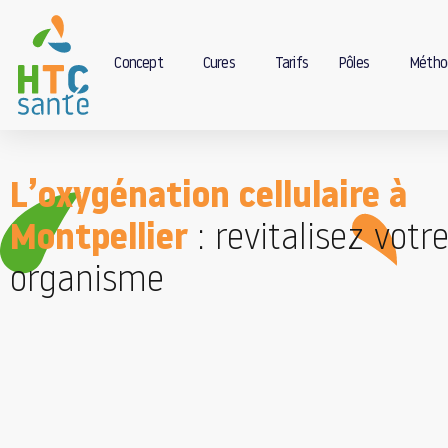
Concept
Cures
Tarifs
Pôles
Métho
L’oxygénation cellulaire à
Montpellier
: revitalisez votr
organisme