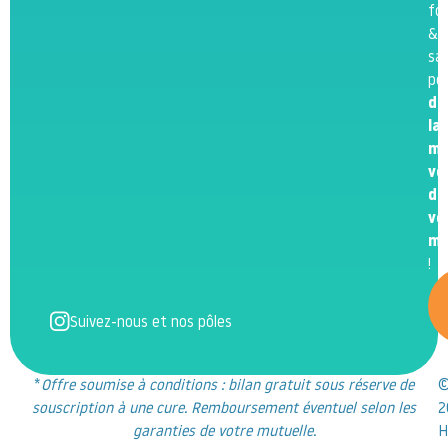
fo
&
sa
po
de
la
me
ve
de
vo
m
!
Suivez-nous et nos pôles
*
Offre soumise à conditions : bilan gratuit sous réserve de
souscription à une cure. Remboursement éventuel selon les
2
garanties de votre mutuelle.
H