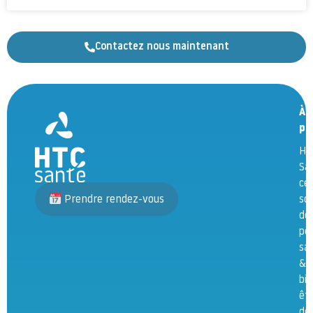
Contactez nous maintenant
À
pr
HT
Sa
ce
Prendre rendez-vous
so
de
pô
sa
&
bie
êtr
dé