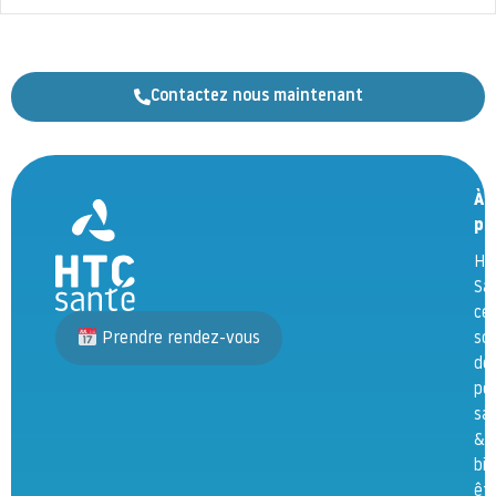
Contactez nous maintenant
À
pr
HT
Sa
ce
Prendre rendez-vous
so
de
pô
sa
&
bie
êtr