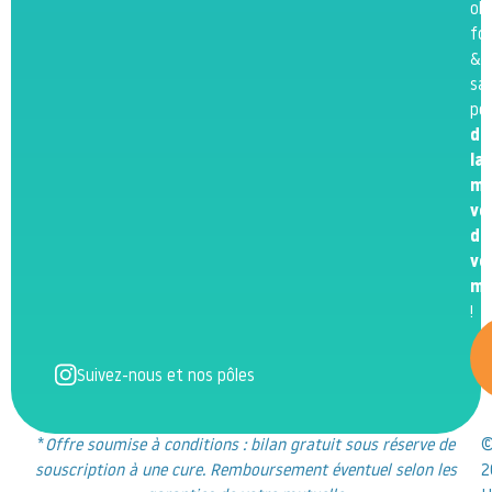
obj
fo
&
sa
po
de
la
me
ve
de
vo
m
!
Suivez-nous et nos pôles
*
Offre soumise à conditions : bilan gratuit sous réserve de
souscription à une cure. Remboursement éventuel selon les
2