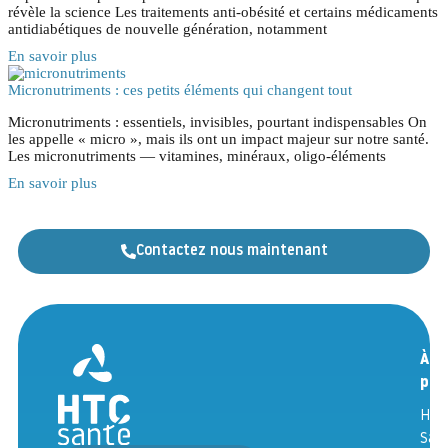
révèle la science Les traitements anti-obésité et certains médicaments
antidiabétiques de nouvelle génération, notamment
En savoir plus
Micronutriments : ces petits éléments qui changent tout
Micronutriments : essentiels, invisibles, pourtant indispensables On
les appelle « micro », mais ils ont un impact majeur sur notre santé.
Les micronutriments — vitamines, minéraux, oligo-éléments
En savoir plus
Contactez nous maintenant
D
À
C
pro
V
HTC
M
San