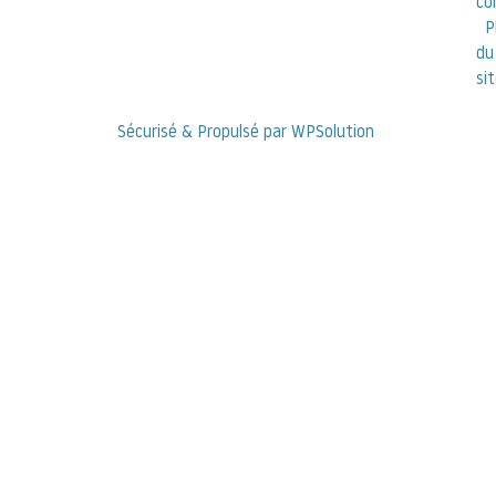
co
P
du
si
Sécurisé & Propulsé par WPSolution