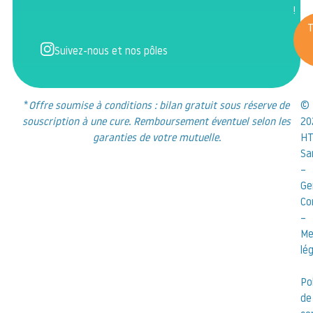
!
T
Suivez-nous et nos pôles
*
Offre soumise à conditions : bilan gratuit sous réserve de
©
souscription à une cure. Remboursement éventuel selon les
20
garanties de votre mutuelle.
HT
Sa
–
Ge
Co
–
Me
lé
Po
de