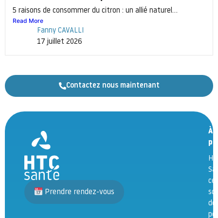
5 raisons de consommer du citron : un allié naturel...
Read More
Fanny CAVALLI
17 juillet 2026
Contactez nous maintenant
À
pr
HT
Sa
ce
Prendre rendez-vous
so
de
pô