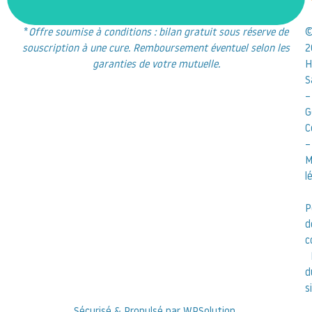
*
Offre soumise à conditions : bilan gratuit sous réserve de
souscription à une cure. Remboursement éventuel selon les
2
garanties de votre mutuelle.
H
S
–
G
C
–
M
l
P
d
c
d
s