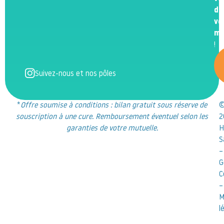
de
vo
m
!
Suivez-nous et nos pôles
*
Offre soumise à conditions : bilan gratuit sous réserve de
souscription à une cure. Remboursement éventuel selon les
2
garanties de votre mutuelle.
H
S
–
G
C
–
M
l