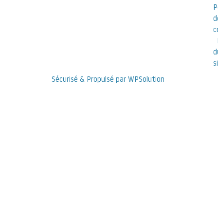
P
d
c
d
s
Sécurisé & Propulsé par WPSolution