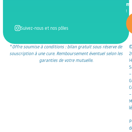
m
!
Suivez-nous et nos pôles
*
Offre soumise à conditions : bilan gratuit sous réserve de
souscription à une cure. Remboursement éventuel selon les
2
garanties de votre mutuelle.
H
S
–
G
C
–
M
l
P
d