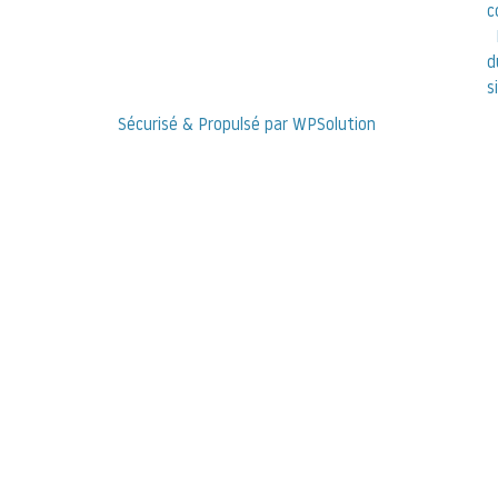
c
d
s
Sécurisé & Propulsé par WPSolution