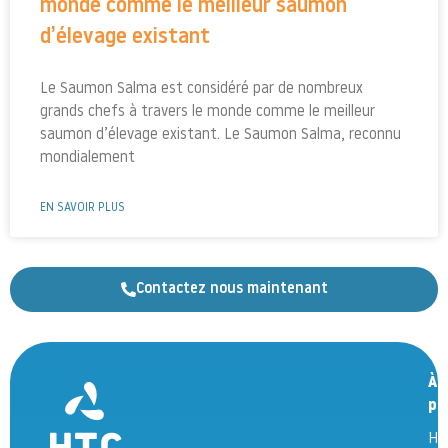
monde comme le meilleur saumon
d’élevage existant
Le Saumon Salma est considéré par de nombreux
grands chefs à travers le monde comme le meilleur
saumon d’élevage existant. Le Saumon Salma, reconnu
mondialement
EN SAVOIR PLUS
Contactez nous maintenant
À
pr
HT