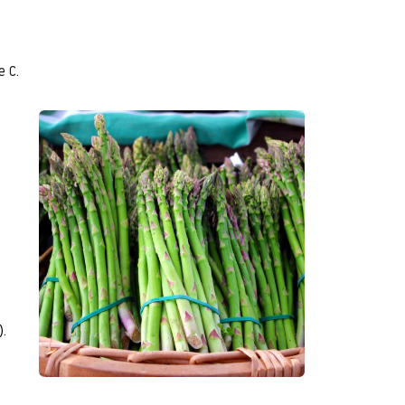
e C.
.