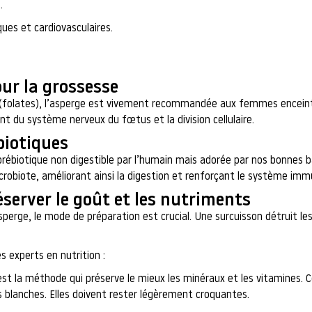
.
ues et cardiovasculaires.
our la grossesse
(folates), l’asperge est vivement recommandée aux femmes enceinte
t du système nerveux du fœtus et la division cellulaire.
biotiques
 prébiotique non digestible par l’humain mais adorée par nos bonnes 
crobiote, améliorant ainsi la digestion et renforçant le système immu
réserver le goût et les nutriments
sperge, le mode de préparation est crucial. Une surcuisson détruit 
 experts en nutrition :
st la méthode qui préserve le mieux les minéraux et les vitamines.
 blanches. Elles doivent rester légèrement croquantes.