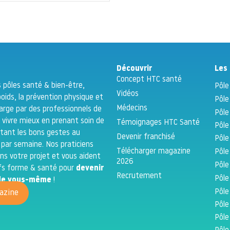
Découvrir
Les 
Concept HTC santé
 pôles santé & bien-être,
Pôle
Vidéos
poids, la prévention physique et
Pôle
Médecins
 charge par des professionnels de
Pôle
 vivre mieux en prenant soin de
Témoignages HTC Santé
Pôle
tant les bons gestes au
Devenir franchisé
Pôle
 par semaine. Nos praticiens
Télécharger magazine
Pôle
s votre projet et vous aident
2026
Pôle
ifs forme & santé pour
devenir
Recrutement
Pôle
n de vous-même
!
Pôle
azine
Pôle
Pôle