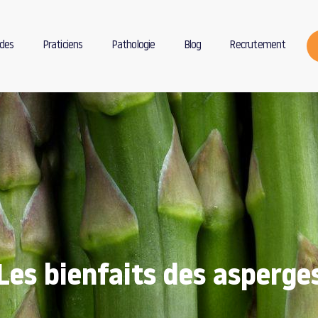
des
Praticiens
Pathologie
Blog
Recrutement
Les bienfaits des asperge