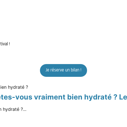
ival !
Je réserve un bilan !
s-vous vraiment bien hydraté ? Le r
hydraté ?...