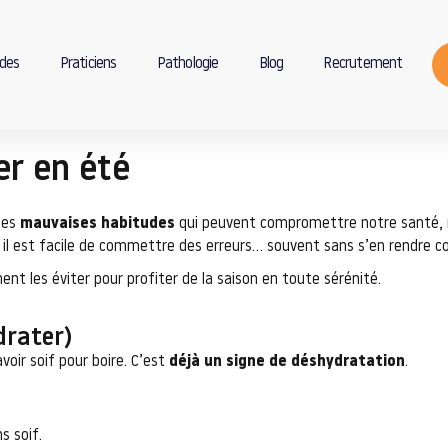
des
Praticiens
Pathologie
Blog
Recrutement
er en été
nes
mauvaises habitudes
qui peuvent compromettre notre santé, no
n, il est facile de commettre des erreurs… souvent sans s’en rendre 
t les éviter pour profiter de la saison en toute sérénité.
drater)
voir soif pour boire. C’est
déjà un signe de déshydratation
.
s soif.