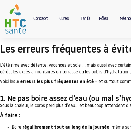
Concept
Cures
Tarifs
Pôles
Métho
Les erreurs fréquentes à évit
L’été rime avec détente, vacances et soleil… mais aussi avec certai
gérés, les excès alimentaires en terrasse ou les oublis d’hydratatio
Voici les
5
erreurs les plus fréquentes en été
– et surtout commen
1. Ne pas boire assez d’eau (ou mal s’hy
Sous la chaleur, le corps perd plus d’eau… et beaucoup attendent d’a
À faire :
Boire
régulièrement tout au long de la journée
, même san