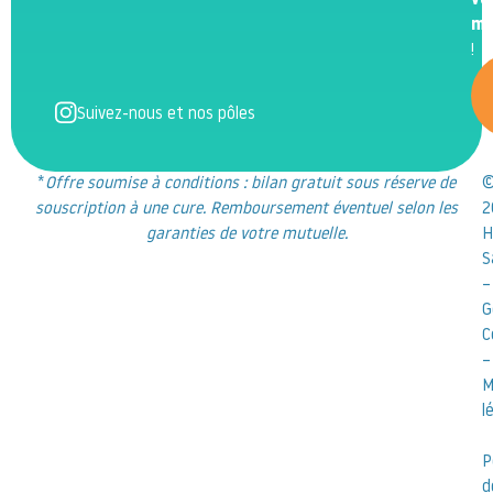
vo
m
!
Suivez-nous et nos pôles
*
Offre soumise à conditions : bilan gratuit sous réserve de
souscription à une cure. Remboursement éventuel selon les
2
garanties de votre mutuelle.
H
S
–
G
C
–
M
l
P
d