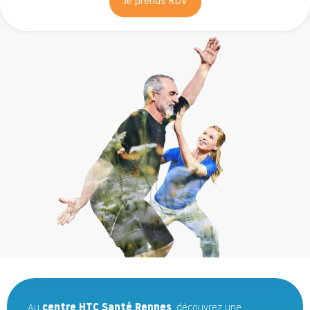
Je prends RDV
Au
centre HTC Santé Rennes
, découvrez une