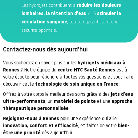
Les hydrojets contribuent à
réduire les douleurs
lombaires, la rétention d’eau
et à
stimuler la
circulation sanguine
, tout en garantissant une
sécurité optimale.
Contactez-nous dès aujourd’hui
Vous souhaitez en savoir plus sur les
hydrojets médicaux à
Rennes
? Notre équipe du
centre HTC Santé Rennes
est à
votre écoute pour répondre à toutes vos questions et vous faire
découvrir cette
technologie de soin unique en France
.
Offrez à votre corps le meilleur des soins grâce à des
jets d’eau
ultra-performants
, un
matériel de pointe
et une
approche
thérapeutique personnalisée
.
Rejoignez-nous à Rennes
pour une expérience qui allie
innovation, confort et efficacité
, et faites de votre
bien-
être une priorité
dès aujourd’hui.