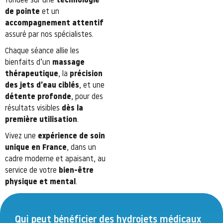
fondée sur une
technologie
de pointe
et un
accompagnement attentif
assuré par nos spécialistes.
Chaque séance allie les
bienfaits d’un
massage
thérapeutique
, la
précision
des jets d’eau ciblés
, et une
détente profonde
, pour des
résultats visibles
dès la
première utilisation
.
Vivez une
expérience de soin
unique en France
, dans un
cadre moderne et apaisant, au
service de votre
bien-être
physique et mental
.
Qui peut bénéficier des hydrojets médicaux