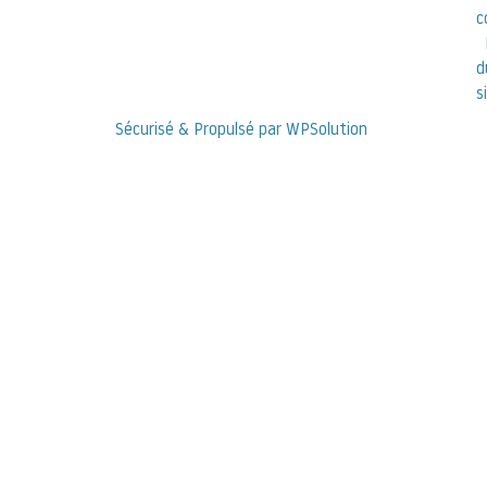
c
d
s
Sécurisé & Propulsé par WPSolution