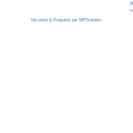
d
s
Sécurisé & Propulsé par WPSolution