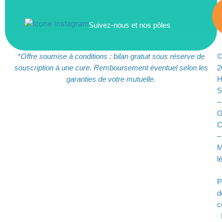
Suivez-nous et nos pôles
*
Offre soumise à conditions : bilan gratuit sous réserve de
souscription à une cure. Remboursement éventuel selon les
2
garanties de votre mutuelle.
S
–
G
C
–
M
l
P
d
c