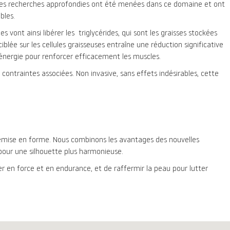
e. Des recherches approfondies ont été menées dans ce domaine et ont
bles.
vont ainsi libérer les triglycérides, qui sont les graisses stockées
blée sur les cellules graisseuses entraîne une réduction significative
d’énergie pour renforcer efficacement les muscles.
contraintes associées. Non invasive, sans effets indésirables, cette
remise en forme. Nous combinons les avantages des nouvelles
 pour une silhouette plus harmonieuse.
er en force et en endurance, et de raffermir la peau pour lutter