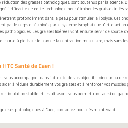
de réduction des graisses pathologiques, sont soutenus par la scienc
igné l’efficacité de cette technologie pour éliminer les graisses indésira
énètrent profondément dans la peau pour stimuler la lipolyse. Ces ondes 
ent par le corps et éliminés par le système lymphatique. Cette action ci
es pathologiques. Les graisses libérées vont ensuite servir de source 
ourse à pieds sur le plan de la contraction musculaire, mais sans les 
au HTC Santé de Caen !
ont vous accompagner dans l’atteinte de vos objectifs minceur ou de 
aider à réduire durablement vos graisses et à renforcer vos muscles
ctrostimulation stabile et les ultrasons vous permettront aussi de gagn
graisses pathologiques à Caen, contactez-nous dès maintenant !