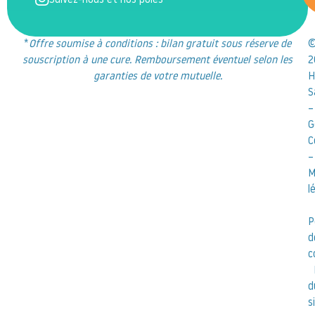
Suivez-nous et nos pôles
*
Offre soumise à conditions : bilan gratuit sous réserve de
souscription à une cure. Remboursement éventuel selon les
2
garanties de votre mutuelle.
H
S
–
G
C
–
M
l
P
d
c
d
s