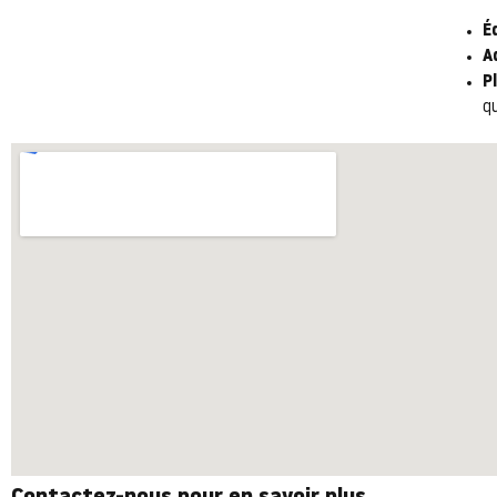
É
A
P
q