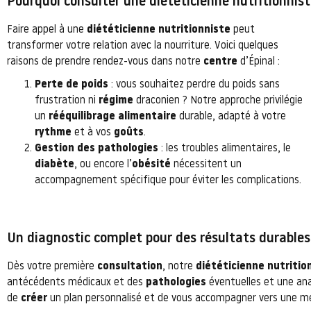
Pourquoi consulter une diététicienne nutritionnist
Faire appel à une
diététicienne nutritionniste
peut
transformer votre relation avec la nourriture. Voici quelques
raisons de prendre rendez-vous dans notre
centre
d’Épinal :
Perte de poids
: vous souhaitez perdre du poids sans
frustration ni
régime
draconien ? Notre approche privilégie
un
rééquilibrage alimentaire
durable, adapté à votre
rythme
et à vos
goûts
.
Gestion des pathologies
: les troubles alimentaires, le
diabète
, ou encore l’
obésité
nécessitent un
accompagnement spécifique pour éviter les complications.
Un diagnostic complet pour des résultats durables
Dès votre première
consultation
, notre
diététicienne nutritio
antécédents médicaux et des
pathologies
éventuelles et une an
de
créer
un plan personnalisé et de vous accompagner vers une me