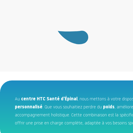
Au
centre HTC Santé d’Épinal
, nous mettons à votre dispo
personnalisé
. Que vous souhaitiez perdre du
poids
, amélior
accompagnement holistique. Cette combinaison est la spécific
offrir une prise en charge complète, adaptée à vos besoins spé