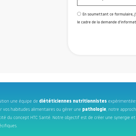
En soumettant ce formulaire, j
le cadre de la demande d'informati
sition une équipe de
diététiciennes nutritionnistes
expérimentées
er vos habitudes alimentaires ou gérer une
pathologie
, notre approch
ité du concept HTC Santé. Notre objectif est de créer une synergie e
cifiques.