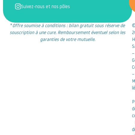
Suivez-nous et nos pôles
*
Offre soumise à conditions : bilan gratuit sous réserve de
souscription à une cure. Remboursement éventuel selon les
2
garanties de votre mutuelle.
H
S
–
G
C
–
M
l
P
d
c
d