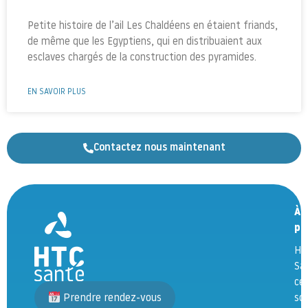
Petite histoire de l’ail Les Chaldéens en étaient friands,
de même que les Egyptiens, qui en distribuaient aux
esclaves chargés de la construction des pyramides.
EN SAVOIR PLUS
Contactez nous maintenant
À
pr
HT
Sa
ce
Prendre rendez-vous
so