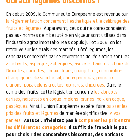
Oui aux légumes biscornus !
En début 2009, la Communauté Européenne est revenue sur
la réglementation concernant l’esthétique et le calibrage des
fruits et légumes
. Auparavant, ceux qui ne correspondaient
pas aux normes de « beauté » en vigueur sont utilisés dans
l’industrie agroalimentaire. Mais depuis juillet 2009, on les
retrouve sur les étals des marchés. Côté légumes, les
candidats concernés par ce revirement de législation sont les
artichauts, asperges, aubergines, avocats, haricots, choux de
Bruxelles, carottes, choux-fleurs, courgettes, concombres,
champignons de souche, ail, choux pommés, poireaux,
oignons, pois, céleris à côtes, épinards, chicorées.
Dans le
camp des fruits, cette législation concerne
les abricots,
cerises, noisettes en coque, melons, prunes, noix en coque,
pastèques
. Ainsi, l’Union Européenne espère faire
baisser les
prix des fruits et légumes
de manière significative.
A vos
paniers !
Astuce : n’hésitez pas à
comparer les prix entre
les différentes catégories
. Il suffit de franchir le pas
pour choisir des concombres biscornus, des abricots