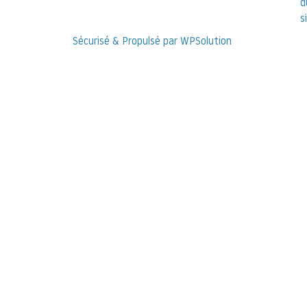
d
s
Sécurisé & Propulsé par WPSolution