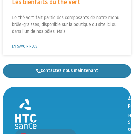
Les bienfaits du thé vert
Le thé vert fait partie des composants de notre menu
brûle-graisses, disponible sur la boutique du site ici ou
dans l’un de nos pôles. Mais
EN SAVOIR PLUS
Contactez nous maintenant
À
pr
HT
Sa
ce