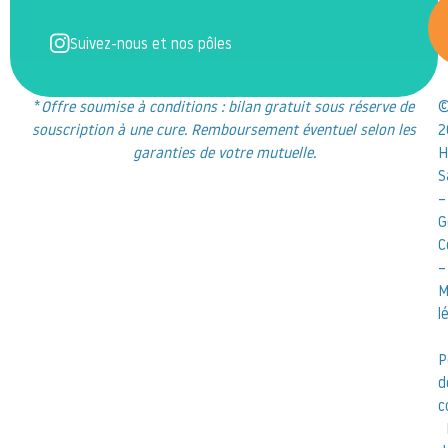
Suivez-nous et nos pôles
*
Offre soumise à conditions : bilan gratuit sous réserve de
souscription à une cure. Remboursement éventuel selon les
2
garanties de votre mutuelle.
H
S
–
G
C
–
M
l
P
d
c