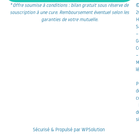
*
Offre soumise à conditions : bilan gratuit sous réserve de
souscription à une cure. Remboursement éventuel selon les
2
garanties de votre mutuelle.
H
S
–
G
C
–
M
l
P
d
c
d
s
Sécurisé & Propulsé par WPSolution