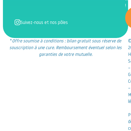
!
Suivez-nous et nos pôles
*
Offre soumise à conditions : bilan gratuit sous réserve de
souscription à une cure. Remboursement éventuel selon les
2
garanties de votre mutuelle.
H
S
–
G
C
–
M
l
P
d
c