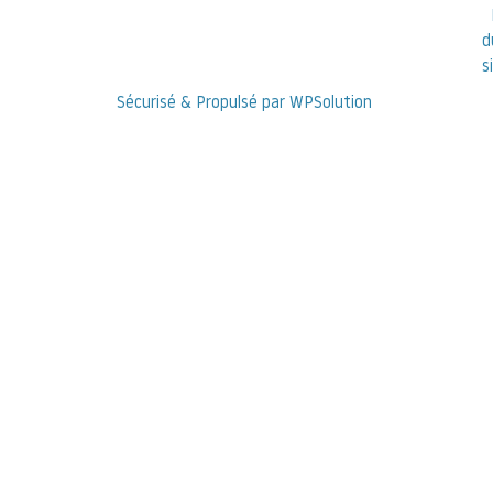
d
s
Sécurisé & Propulsé par WPSolution